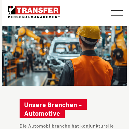
Direkt
zum
Inhalt
wechseln
Unsere Branchen –
Automotive
Die Automobilbranche hat konjunkturelle