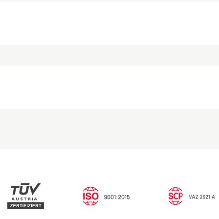
/ 1. OG
/ Top 5