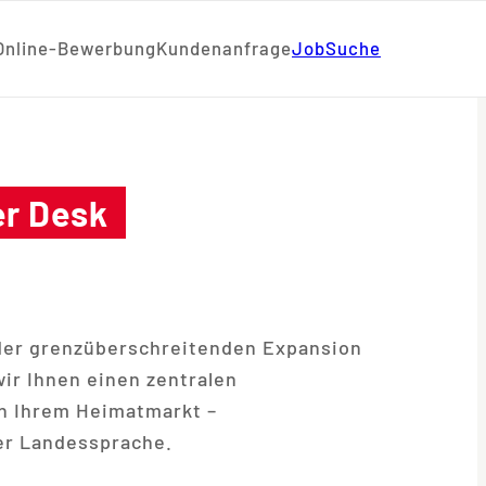
Online-Bewerbung
Kundenanfrage
JobSuche
er Desk
der grenzüberschreitenden Expansion
wir Ihnen einen zentralen
in Ihrem Heimatmarkt –
rer Landessprache.