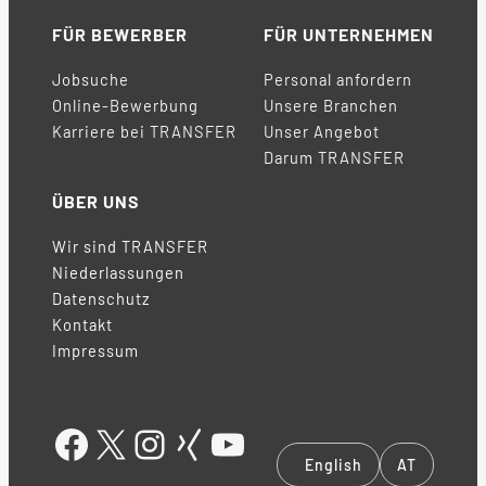
FÜR BEWERBER
FÜR UNTERNEHMEN
Jobsuche
Personal anfordern
Online-Bewerbung
Unsere Branchen
Karriere bei TRANSFER
Unser Angebot
Darum TRANSFER
ÜBER UNS
Wir sind TRANSFER
Niederlassungen
Datenschutz
Kontakt
Impressum
#!trpst#trp-gettext data-trpgettextoriginal=1068#!trpen#Facebook#!trpst#/trp-gettext#!trpen#
#!trpst#trp-gettext data-trpgettextoriginal=1102#!trpen#X#!trpst#/trp-gettext#!trpen#
#!trpst#trp-gettext data-trpgettextoriginal=1076#!trpen#Instagram#!trpst#/trp-gettext#!trpen#
Xing
#!trpst#trp-gettext data-trpgettextoriginal=1104#!trpen#YouTube#!trpst#/trp-gettext#!trpen#
English
AT