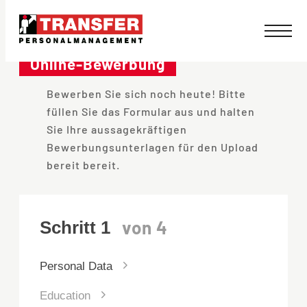
#!trpst#trp-
gettext
Online-Bewerbung
data-
Bewerben Sie sich noch heute! Bitte
trpgettextoriginal=1106#!trpen#Skip
füllen Sie das Formular aus und halten
to
Sie Ihre aussagekräftigen
content#!trpst#/trp-
Bewerbungsunterlagen für den Upload
gettext#!trpen#
bereit bereit.
Personal Data
Education